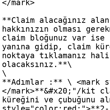
</mark>

**Claim alacağınız alan
hakkınızın olması gerek
claim bloğunuz var ise 
yanına gidip, claim kür
noktaya tıklamanız hali
olacaksınız.**\

\

**Adımlar :** \ <mark s
</mark>**&#x20;"/kit cl
küreğini ve çubuğunu al
style="color:red;">**2-