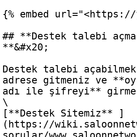
{% embed url="<https://
## **Destek talebi açma
**&#x20;

Destek talebi açabilmek
adrese gitmeniz ve **oy
adı ile şifreyi** girme
\

[**Destek Sitemiz** ]
(https://wiki.saloonnet
sorular/www.saloonnetwo