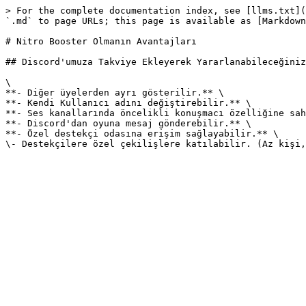
> For the complete documentation index, see [llms.txt](
`.md` to page URLs; this page is available as [Markdown
# Nitro Booster Olmanın Avantajları

## Discord'umuza Takviye Ekleyerek Yararlanabileceğiniz
\

**- Diğer üyelerden ayrı gösterilir.** \

**- Kendi Kullanıcı adını değiştirebilir.** \

**- Ses kanallarında öncelikli konuşmacı özelliğine sah
**- Discord'dan oyuna mesaj gönderebilir.** \

**- Özel destekçi odasına erişim sağlayabilir.** \
